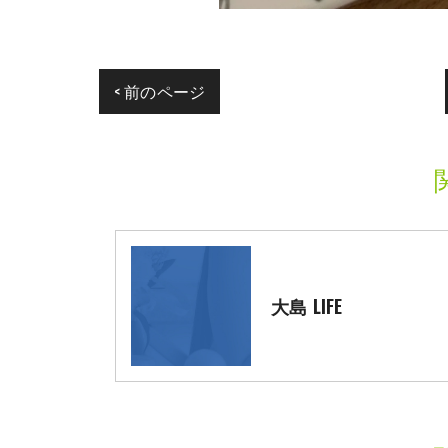
< 前のページ
大島 LIFE