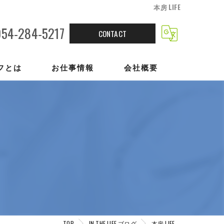
本房 LIFE
054-284-5217
CONTACT
フとは
お仕事情報
会社概要
の声
TOP
IN THE LIFE ブログ
本房 LIFE